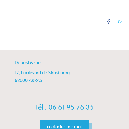
Faceb
Tw
Dubost & Cie
17, boulevard de Strasbourg
62000 ARRAS
Tél : 06 61 95 76 35
contacter par mail