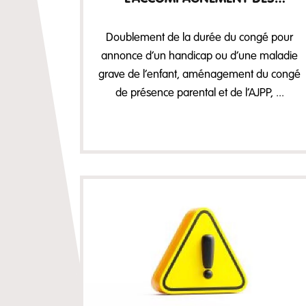
PARENTS D’ENFANTS ATTEINTS
D’UN CANCER, D’UNE MALADIE GR
Doublement de la durée du congé pour
annonce d’un handicap ou d’une maladie
grave de l’enfant, aménagement du congé
de présence parental et de l’AJPP, ...