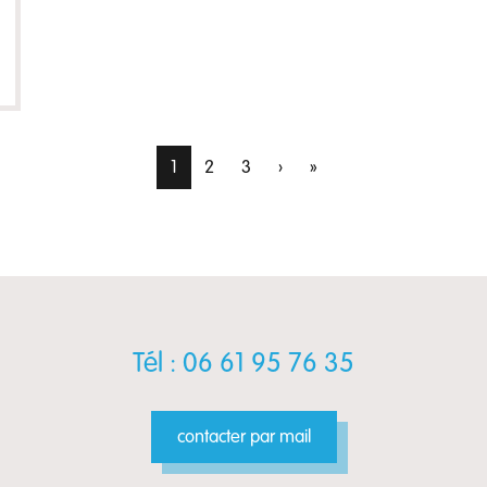
1
2
3
›
»
Tél : 06 61 95 76 35
contacter par mail